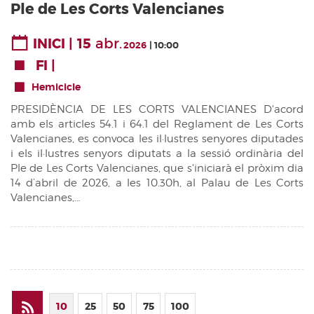
Ple de Les Corts Valencianes
15
abr.
INICI
2026
10:00
FI
Hemicicle
PRESIDÈNCIA DE LES CORTS VALENCIANES D'acord
amb els articles 54.1 i 64.1 del Reglament de Les Corts
Valencianes, es convoca les il·lustres senyores diputades
i els il·lustres senyors diputats a la sessió ordinària del
Ple de Les Corts Valencianes, que s'iniciarà el pròxim dia
14 d’abril de 2026, a les 10.30h, al Palau de Les Corts
Valencianes,…
10
25
50
75
100