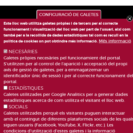
CONFIGURACIÓ DE GALETES
Este lloc web utilitza galetes pròpies i de tercers per al correcte
funcionament i visualització del lloc web per part de l'usuari, així com
també per a la recollida de dades estadístiques tal com es recull en la
Més informació
política de cookies on pot obtindre més informació.
NECESÀRIES
PLAÇA DE SANT LLORENÇ, 4 VALÈNCIA 46003
Galetes pròpies necesàries pel funcionamient del portal.
TELÈFON: 963188000
S'utilitzen per al control de l'aparició i acceptació del propi
CORREU
avís de gestió de galetes, per a emmagatzemar un
identificador únic de sessió i per al correcte funcionament de
portal.
ESTADÍSTIQUES
Galetes utilitzades per Google Analitics per a generar dades
estadístiques acerca de com utilitza el visitant el lloc web.
SOCIALS
ACCESIBILITAT
AVÍS LEGAL
Galetes utilitzades perquè els visitants puguen interactuar
Pie
CANAL DE DENÚNCIES
CONTACTEU
amb el contingut de diferents plataformes socials de les qual
de
GLOSSARI
PREGUNTES FREQÜENTS
siguen usuaris (Facebook, YouTube, X, Flickr, etc.). Les
página
condicions d'utilització d'estes galetes i la informació
MAPA WEB
POLÍTICA DE GALETES