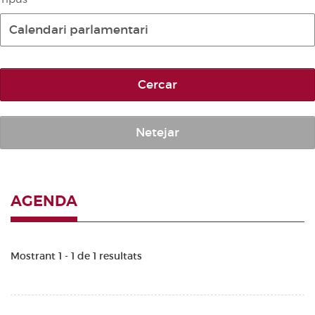
Diari de la Diputació Permanent
Calendari parlamentari
Informe BOC
Publicacions no oficials
Cercar
Anuari de Dret Parlamentari
Temes de les Corts Valencianes
Corts Forals
Netejar
Altres publicacions
Informació i venda
AGENDA
Mostrant 1 - 1 de 1 resultats