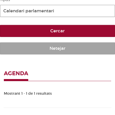
Diari de la Diputació Permanent
Calendari parlamentari
Informe BOC
Publicacions no oficials
Cercar
Anuari de Dret Parlamentari
Temes de les Corts Valencianes
Corts Forals
Netejar
Altres publicacions
Informació i venda
AGENDA
Mostrant 1 - 1 de 1 resultats