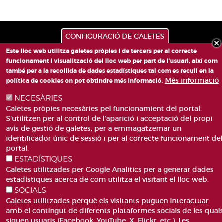
CONFIGURACIÓ DE GALETES
Este lloc web utilitza galetes pròpies i de tercers per al correcte
funcionament i visualització del lloc web per part de l'usuari, així com
també per a la recollida de dades estadístiques tal com es recull en la
Més informació
política de cookies on pot obtindre més informació.
NECESÀRIES
PLAÇA DE SANT LLORENÇ, 4 VALÈNCIA 46003
Galetes pròpies necesàries pel funcionamient del portal.
TELÈFON: 963188000
S'utilitzen per al control de l'aparició i acceptació del propi
CORREU
avís de gestió de galetes, per a emmagatzemar un
identificador únic de sessió i per al correcte funcionament de
portal.
ESTADÍSTIQUES
Galetes utilitzades per Google Analitics per a generar dades
estadístiques acerca de com utilitza el visitant el lloc web.
SOCIALS
ACCESIBILITAT
AVÍS LEGAL
Galetes utilitzades perquè els visitants puguen interactuar
Pie
CANAL DE DENÚNCIES
CONTACTEU
amb el contingut de diferents plataformes socials de les qual
de
GLOSSARI
PREGUNTES FREQÜENTS
siguen usuaris (Facebook, YouTube, X, Flickr, etc.). Les