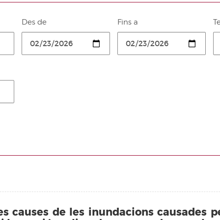
Des de
Fins a
T
les causes de les inundacions causades p