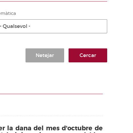
emàtica
- Qualsevol -
Netejar
Cercar
er la dana del mes d'octubre de