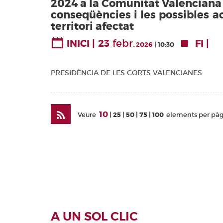
2024 a la Comunitat Valenciana i
Valencianes
conseqüències i les possibles ac
territori afectat
Corts Forals
Altres
23
febr.
INICI
FI
2026
10:30
publicacions
Informació i
PRESIDÈNCIA DE LES CORTS VALENCIANES
venda
10
Veure
25
50
75
100
elements per pà
A UN SOL CLIC