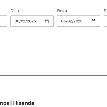
Des de
Fins a
T
tos i Hisenda