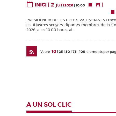
2
jun
INICI
FI
Valencianes
2026
10:00
Corts Forals
PRESIDÈNCIA DE LES CORTS VALENCIANES D’acord am
Altres
els il·lustres senyors diputats membres de la C
publicacions
2026, a les 10.00 hores, al…
Informació i
venda
10
Veure
25
50
75
100
elements per pà
A UN SOL CLIC