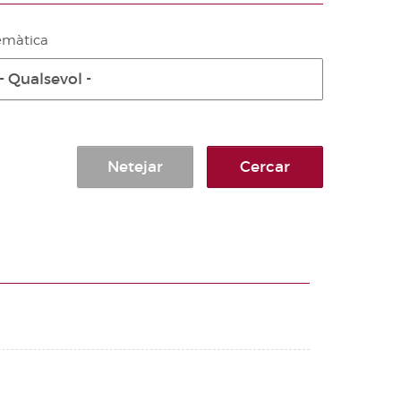
emàtica
- Qualsevol -
Netejar
Cercar