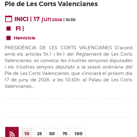
Ple de Les Corts Valencianes
17
jun
INICI
2026
10:30
FI
Hemicicle
PRESIDÈNCIA DE LES CORTS VALENCIANES D'acord
amb els articles 54.1 i 64.1 del Reglament de Les Corts
Valencianes, es convoca les il·lustres senyores diputades
i els il·lustres senyors diputats a la sessió ordinària del
Ple de Les Corts Valencianes, que s'iniciarà el pròxim dia
17 de juny de 2026, a les 10.30h, al Palau de Les Corts
Valencianes,…
10
25
50
75
100