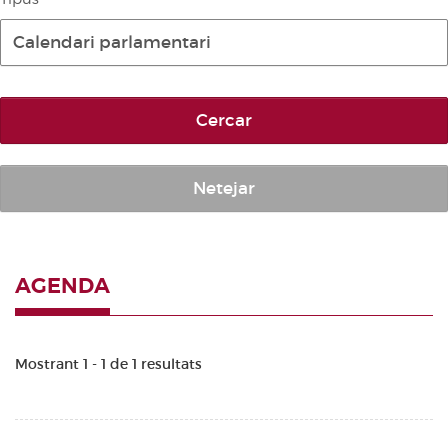
Diari de la Diputació Permanent
Calendari parlamentari
Informe BOC
Publicacions no oficials
Cercar
Anuari de Dret Parlamentari
Temes de les Corts Valencianes
Corts Forals
Netejar
Altres publicacions
Informació i venda
AGENDA
Mostrant 1 - 1 de 1 resultats