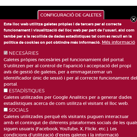
CONFIGURACIÓ DE GALETES
Este lloc web utilitza galetes pròpies i de tercers per al correcte
funcionament i visualització del lloc web per part de l'usuari, així com
també per a la recollida de dades estadístiques tal com es recull en la
Més informació
política de cookies on pot obtindre més informació.
NECESÀRIES
PLAÇA DE SANT LLORENÇ, 4 VALÈNCIA 46003
Galetes pròpies necesàries pel funcionamient del portal.
TELÈFON: 963188000
S'utilitzen per al control de l'aparició i acceptació del propi
CORREU
avís de gestió de galetes, per a emmagatzemar un
identificador únic de sessió i per al correcte funcionament de
portal.
ESTADÍSTIQUES
Galetes utilitzades per Google Analitics per a generar dades
estadístiques acerca de com utilitza el visitant el lloc web.
SOCIALS
ACCESIBILITAT
AVÍS LEGAL
Galetes utilitzades perquè els visitants puguen interactuar
Pie
CANAL DE DENÚNCIES
CONTACTEU
amb el contingut de diferents plataformes socials de les qual
de
GLOSSARI
PREGUNTES FREQÜENTS
siguen usuaris (Facebook, YouTube, X, Flickr, etc.). Les
página
condicions d'utilització d'estes galetes i la informació
MAPA WEB
POLÍTICA DE GALETES