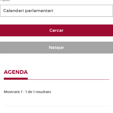
Diari de la Diputació Permanent
Calendari parlamentari
Informe BOC
Publicacions no oficials
Cercar
Anuari de Dret Parlamentari
Temes de les Corts Valencianes
Corts Forals
Netejar
Altres publicacions
Informació i venda
AGENDA
Mostrant 1 - 1 de 1 resultats