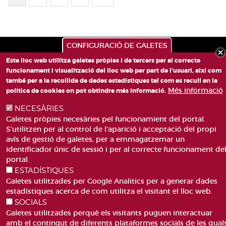
CONFIGURACIÓ DE GALETES
Este lloc web utilitza galetes pròpies i de tercers per al correcte
funcionament i visualització del lloc web per part de l'usuari, així com
també per a la recollida de dades estadístiques tal com es recull en la
Més informació
política de cookies on pot obtindre més informació.
NECESÀRIES
PLAÇA DE SANT LLORENÇ, 4 VALÈNCIA 46003
Galetes pròpies necesàries pel funcionamient del portal.
S'utilitzen per al control de l'aparició i acceptació del propi
TELÈFON: 963188000
avís de gestió de galetes, per a emmagatzemar un
CORREU
identificador únic de sessió i per al correcte funcionament de
portal.
ESTADÍSTIQUES
Galetes utilitzades per Google Analitics per a generar dades
estadístiques acerca de com utilitza el visitant el lloc web.
SOCIALS
Galetes utilitzades perquè els visitants puguen interactuar
ACCESIBILITAT
AVÍS LEGAL
Pie
amb el contingut de diferents plataformes socials de les qual