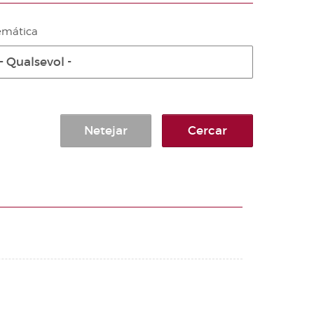
emática
- Qualsevol -
Netejar
Cercar