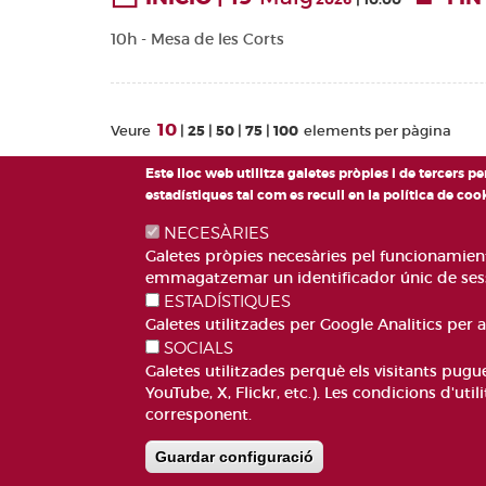
2026
10:00
10h - Mesa de les Corts
10
Veure
25
50
75
100
elements per pàgina
Este lloc web utilitza galetes pròpies i de tercers p
estadístiques tal com es recull en la política de co
NECESÀRIES
Galetes pròpies necesàries pel funcionamient d
emmagatzemar un identificador únic de sessi
ESTADÍSTIQUES
Galetes utilitzades per Google Analitics per 
PLAÇA DE SANT LLO
SOCIALS
TELÈFON: 96318800
Galetes utilitzades perquè els visitants pug
CORREU
YouTube, X, Flickr, etc.). Les condicions d'uti
corresponent.
Guardar configuració