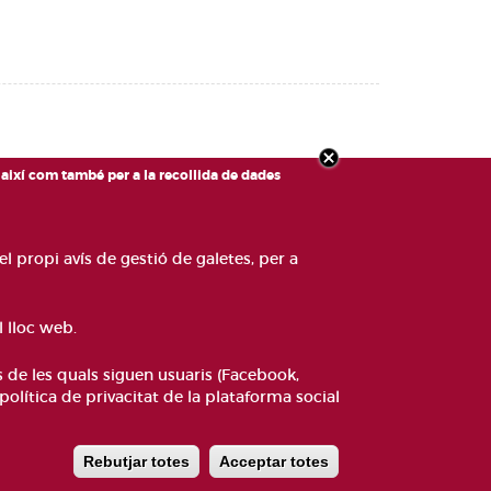
, així com també per a la recollida de dades
el propi avís de gestió de galetes, per a
l lloc web.
s de les quals siguen usuaris (Facebook,
ANAL DE DENÚNCIES
CONTACTEU
GLOSSARI
 política de privacitat de la plataforma social
PA WEB
POLÍTICA DE GALETES
Rebutjar totes
Acceptar totes
Declinar consenti