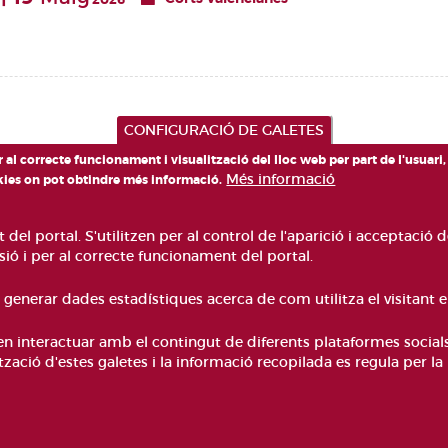
2026
CONFIGURACIÓ DE GALETES
er al correcte funcionament i visualització del lloc web per part de l'usuari
Més informació
okies on pot obtindre més informació.
el portal. S'utilitzen per al control de l'aparició i acceptació d
ó i per al correcte funcionament del portal.
a generar dades estadístiques acerca de com utilitza el visitant e
RENÇ, 4 VALÈNCIA 46003
0
uen interactuar amb el contingut de diferents plataformes social
ACCESIBILITAT
AVÍS LEGAL
C
lització d'estes galetes i la informació recopilada es regula per la
Pie
PREGUNTES FREQÜENTS
MA
de
página