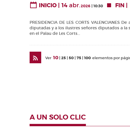
14
abr.
INICIO
FIN
Valencianes
2026
10:30
Cortes
Forales
PRESIDENCIA DE LES CORTS VALENCIANES De acuerd
diputadas y a los ilustres señores diputados a la 
Otras
en el Palau de Les Corts...
publicaciones
Información
y venta
10
Ver
25
50
75
100
elementos por pági
A UN SOLO CLIC