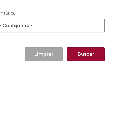
emática
- Cualquiera -
Limpiar
Buscar