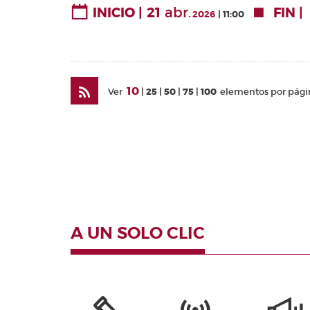
21
abr.
INICIO
FIN
Valencianes
2026
11:00
Cortes
Forales
Otras
publicaciones
10
Ver
25
50
75
100
elementos por pági
Información
y venta
A UN SOLO CLIC