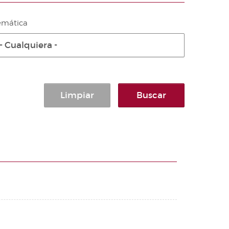
emática
- Cualquiera -
Limpiar
Buscar