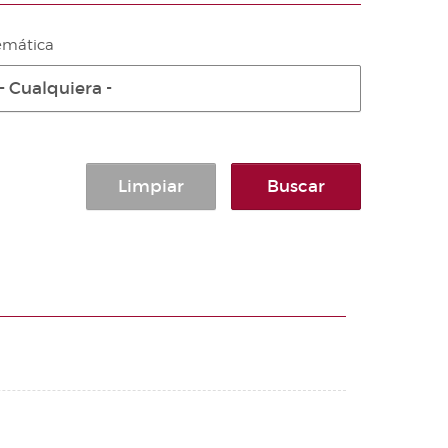
emática
- Cualquiera -
Limpiar
Buscar