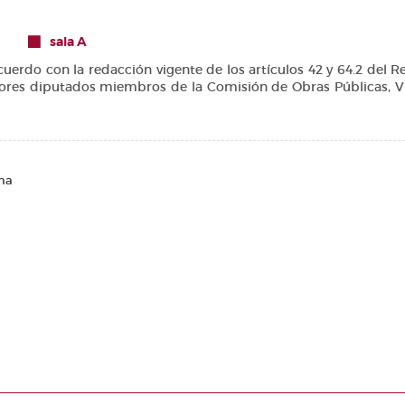
sala A
o con la redacción vigente de los artículos 42 y 64.2 del Re
señores diputados miembros de la Comisión de Obras Públicas, Viv
na