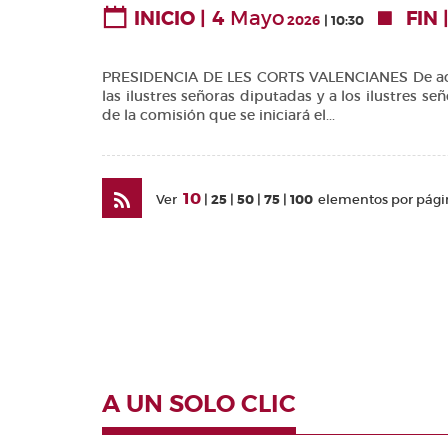
4
Mayo
INICIO
FIN
Valencianes
2026
10:30
Cortes
Forales
PRESIDENCIA DE LES CORTS VALENCIANES De acuerd
las ilustres señoras diputadas y a los ilustres 
Otras
de la comisión que se iniciará el...
publicaciones
Información
y venta
10
Ver
25
50
75
100
elementos por pági
A UN SOLO CLIC