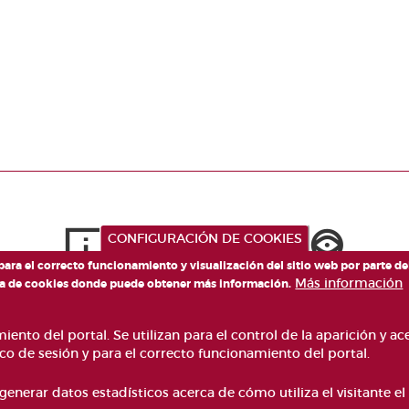
CONFIGURACIÓN DE COOKIES
 para el correcto funcionamiento y visualización del sitio web por parte d
Más información
tica de cookies donde puede obtener más información.
ento del portal. Se utilizan para el control de la aparición y a
co de sesión y para el correcto funcionamiento del portal.
generar datos estadísticos acerca de cómo utiliza el visitante el 
NZO, 4 VALÈNCIA 46003