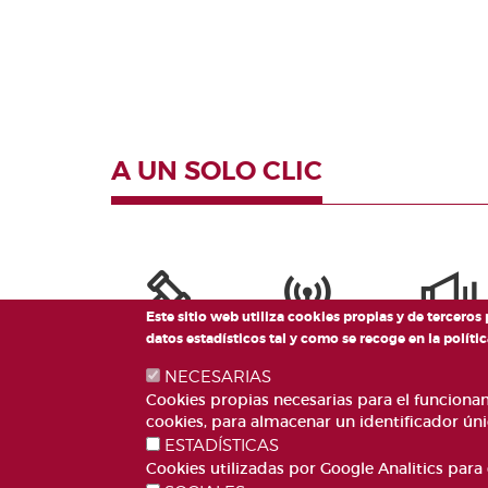
Valencianes
Cortes
Forales
Otras
publicaciones
A UN SOLO CLIC
Información
y venta
Este sitio web utiliza cookies propias y de terceros
datos estadísticos tal y como se recoge en la polí
NECESARIAS
Cookies propias necesarias para el funcionami
cookies, para almacenar un identificador úni
ESTADÍSTICAS
Cookies utilizadas por Google Analitics para 
PLAZA DE SAN LORE