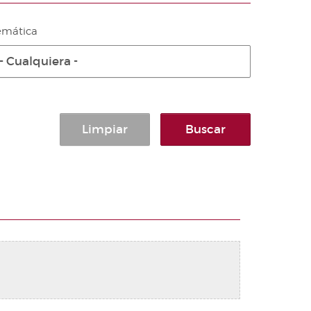
emática
- Cualquiera -
Limpiar
Buscar