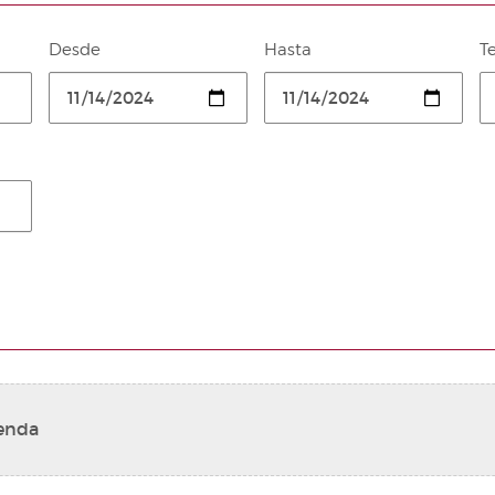
Desde
Hasta
T
genda