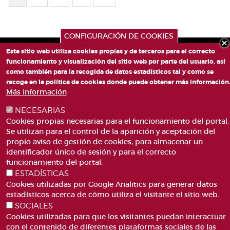
CONFIGURACIÓN DE COOKIES
Este sitio web utiliza cookies propias y de terceros para el correcto
funcionamiento y visualización del sitio web por parte del usuario, así
como también para la recogida de datos estadísticos tal y como se
recoge en la política de cookies donde puede obtener más información
Más información
NECESARIAS
PLAZA DE SAN LORENZO, 4 VALÈNCIA 46003
Cookies propias necesarias para el funcionamiento del portal.
Se utilizan para el control de la aparición y aceptación del
TELÉFONO: 963188000
propio aviso de gestión de cookies, para almacenar un
CORREO
identificador único de sesión y para el correcto
funcionamiento del portal.
ESTADÍSTICAS
Cookies utilizadas por Google Analitics para generar datos
estadísticos acerca de cómo utiliza el visitante el sitio web.
SOCIALES
Cookies utilizadas para que los visitantes puedan interactuar
ACCESIBILIDAD
AVISO LEGAL
Pie
con el contenido de diferentes plataformas sociales de las