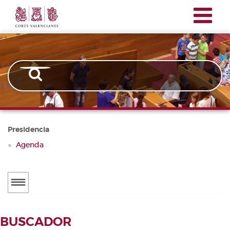
Corts
Pasar
Presidencia
Valencianes
al
contenido
principal
Presidencia
Agenda
Menú
secundario
AGENDA
Presidencia
BUSCADOR
PRENSA