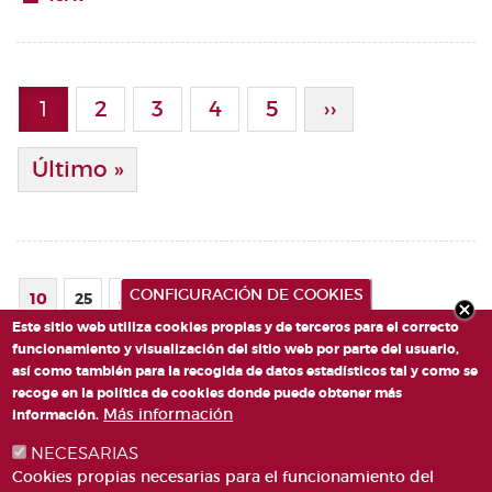
Paginación
1
Page
2
Page
3
Page
4
Page
5
Siguiente Pági
››
Página actual
Última Página
Último »
CONFIGURACIÓN DE COOKIES
10
25
50
75
100
Este sitio web utiliza cookies propias y de terceros para el correcto
funcionamiento y visualización del sitio web por parte del usuario,
así como también para la recogida de datos estadísticos tal y como se
recoge en la política de cookies donde puede obtener más
Más información
información.
NECESARIAS
Cookies propias necesarias para el funcionamiento del