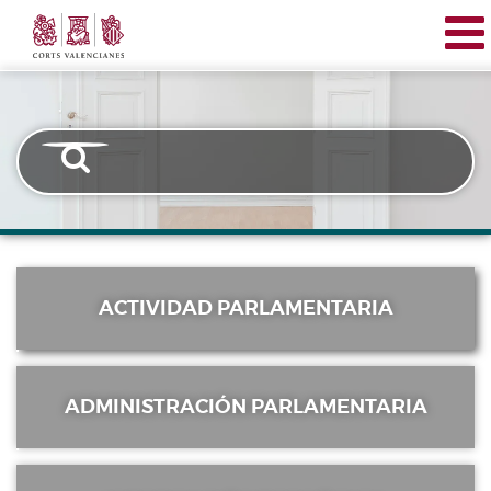
Corts
Pasar
Transparencia
Valencianes
al
contenido
principal
ACTIVIDAD PARLAMENTARIA
ADMINISTRACIÓN PARLAMENTARIA