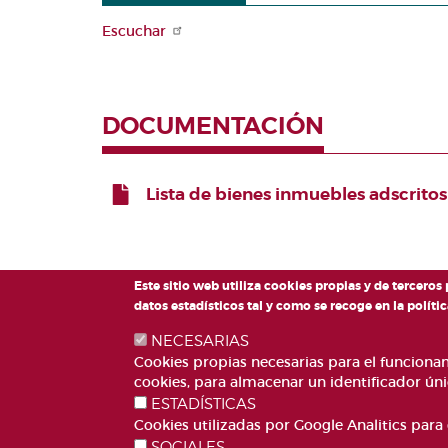
CONTABLE
Inventario
Perfil del
Escuchar
Presupuesto
contratante
Vehículos
de les Corts
oficiales
Contratos
Modificaciones
menores
Móviles
presupuestarias
DOCUMENTACIÓN
celebrados por
corporativos
del año
les Corts
Regalos
Ejecución del
Convenios y
institucionales
Lista de bienes inmuebles adscritos
presupuesto
subvenciones
Presidencia
firmadas por
Periodo medio
les Corts
Vicepresidencia
de pago
primera
Normativa de
Cuentas
Este sitio web utiliza cookies propias y de terceros
les Corts sobre
generales de
datos estadísticos tal y como se recoge en la polí
contratación
Les Corts
NECESARIAS
PLAZA DE SAN LORE
auditadas
Guía de
Cookies propias necesarias para el funcionami
TELÉFONO: 963188
buenas
Subvenciones
cookies, para almacenar un identificador úni
prácticas
CORREO
recibidas por
ESTADÍSTICAS
los GGPP
Cookies utilizadas por Google Analitics para 
SOCIALES