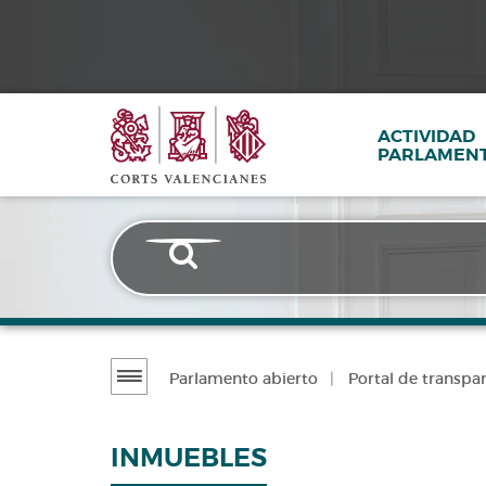
Corts
Pasar
al
contenido
Valencianes
principal
Transparencia
ACTIVIDAD
PARLAMENT
Parlamento abierto
Portal de transpa
Transparencia
CONTRATOS
PATRIMONIO
PRESUPUESTO
INMUEBLES
Y
E
Inmuebles
CONVENIOS
INFORMACIÓN