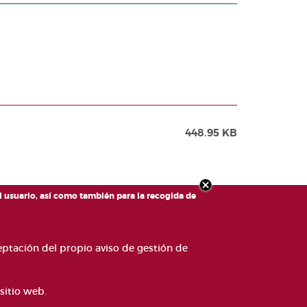
448.95 KB
el usuario, así como también para la recogida de
ceptación del propio aviso de gestión de
CANAL DE DENÚNCIES
CONTACTO
GLOSARIO
APA WEB
POLÍTICA DE COOKIES
sitio web.