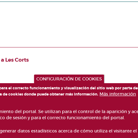
 a Les Corts
CONFIGURACIÓN DE COOKIES
 para el correcto funcionamiento y visualización del sitio web por parte d
Más información
tica de cookies donde puede obtener más información.
NZO, 4 VALÈNCIA 46003
ento del portal. Se utilizan para el control de la aparición y a
000
co de sesión y para el correcto funcionamiento del portal.
ACCESIBILIDAD
AVISO LEGAL
Pie
PREGUNTAS FRECUENTES
M
generar datos estadísticos acerca de cómo utiliza el visitante el 
de