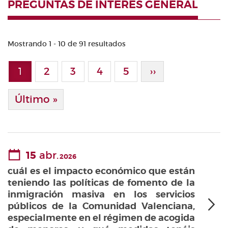
PREGUNTAS DE INTERÉS GENERAL
Mostrando 1 - 10 de 91 resultados
Paginación
1
Page
2
Page
3
Page
4
Page
5
Siguiente Pági
››
Página actual
Última Página
Último »
15
abr.
2026
cuál es el impacto económico que están
teniendo las políticas de fomento de la
inmigración masiva en los servicios
públicos de la Comunidad Valenciana,
especialmente en el régimen de acogida