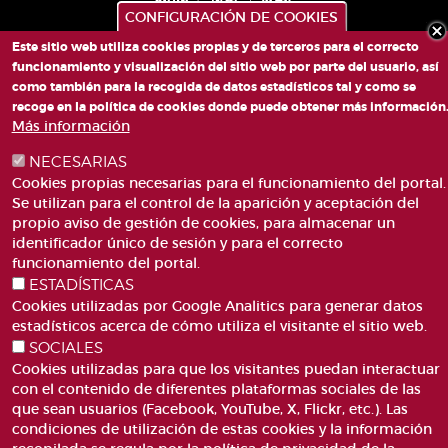
CONFIGURACIÓN DE COOKIES
Este sitio web utiliza cookies propias y de terceros para el correcto
funcionamiento y visualización del sitio web por parte del usuario, así
PLAZA DE SAN LORENZO, 4 VALÈNCIA 46003
como también para la recogida de datos estadísticos tal y como se
TELÉFONO: 963188000
recoge en la política de cookies donde puede obtener más información
Más información
CORREO
NECESARIAS
Cookies propias necesarias para el funcionamiento del portal.
Se utilizan para el control de la aparición y aceptación del
propio aviso de gestión de cookies, para almacenar un
identificador único de sesión y para el correcto
funcionamiento del portal.
ACCESIBILIDAD
AVISO LEGAL
ESTADÍSTICAS
Pie
CANAL DE DENÚNCIES
CONTACTO
Cookies utilizadas por Google Analitics para generar datos
de
GLOSARIO
PREGUNTAS FRECUENTES
estadísticos acerca de cómo utiliza el visitante el sitio web.
página
MAPA WEB
POLÍTICA DE COOKIES
SOCIALES
Cookies utilizadas para que los visitantes puedan interactuar
con el contenido de diferentes plataformas sociales de las
que sean usuarios (Facebook, YouTube, X, Flickr, etc.). Las
condiciones de utilización de estas cookies y la información