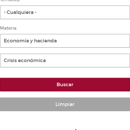
Diario de la Diputación Permanente
- Cualquiera -
Informe BOC
Publicaciones no oficiales
Materia
Anuario de Derecho Parlamentario
Economía y hacienda
Temes de Les Corts Valencianes
Cortes Forales
Crisis económica
Otras publicaciones
Información y venta
Buscar
Limpiar