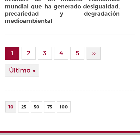
mundial que ha generado desigualdad,
precariedad y degradación
medioambiental
Paginación
1
Page
2
Page
3
Page
4
Page
5
Siguiente Pági
››
Página actual
Última Página
Último »
10
25
50
75
100