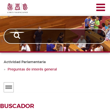
Corts
Pasar
Navegación
Valencianes
al
principal
contenido
principal
Actividad Parlamentaria
Preguntas de interés general
Menú
secundario
ACTUALIDAD
BUSCADOR
Noticias
BUSCADOR DE TRAMITACIONES