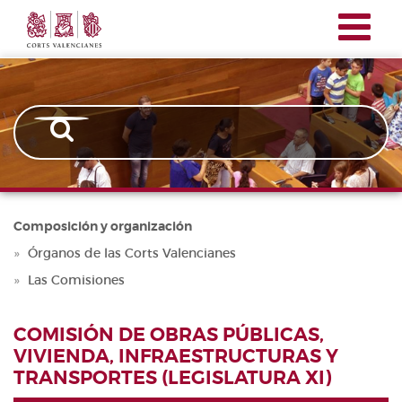
Corts
Pasar
Navegación
Valencianes
al
principal
contenido
principal
Composición y organización
Órganos de las Corts Valencianes
Las Comisiones
COMISIÓN DE OBRAS PÚBLICAS,
VIVIENDA, INFRAESTRUCTURAS Y
TRANSPORTES (LEGISLATURA XI)