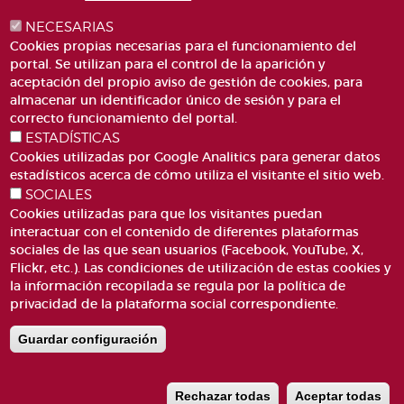
NECESARIAS
Cookies propias necesarias para el funcionamiento del
portal. Se utilizan para el control de la aparición y
aceptación del propio aviso de gestión de cookies, para
almacenar un identificador único de sesión y para el
PLAZA DE SAN LORENZO, 4 VALÈNCIA 46003
correcto funcionamiento del portal.
ESTADÍSTICAS
TELÉFONO: 963188000
Cookies utilizadas por Google Analitics para generar datos
CORREO
estadísticos acerca de cómo utiliza el visitante el sitio web.
SOCIALES
Cookies utilizadas para que los visitantes puedan
interactuar con el contenido de diferentes plataformas
sociales de las que sean usuarios (Facebook, YouTube, X,
Flickr, etc.). Las condiciones de utilización de estas cookies y
la información recopilada se regula por la política de
ACCESIBILIDAD
AVISO LEGAL
Pie
privacidad de la plataforma social correspondiente.
CANAL DE DENÚNCIES
CONTACTO
de
GLOSARIO
PREGUNTAS FRECUENTES
Guardar configuración
página
MAPA WEB
POLÍTICA DE COOKIES
Rechazar todas
Aceptar todas