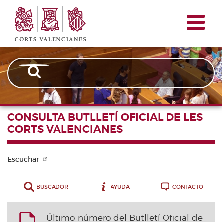
Corts
Pasar
Navegación
Valencianes
al
principal
contenido
principal
CONSULTA BUTLLETÍ OFICIAL DE LES
CORTS VALENCIANES
Escuchar
BUSCADOR
AYUDA
CONTACTO
Último número del Butlletí Oficial de