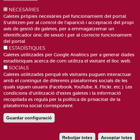
NECESÀRIES
Galetes pròpies necesàries pel funcionamient del portal.
S'utilitzen per al control de l'aparició i acceptació del propi
avís de gestió de galetes, per a emmagatzemar un
identificador únic de sessió i per al correcte funcionament
PLAÇA DE SANT LLORENÇ, 4 VALÈNCIA 46003
del portal.
ESTADÍSTIQUES
TELÈFON: 963188000
Galetes utilitzades per Google Analitics per a generar dades
CORREU
estadístiques acerca de com utilitza el visitant el lloc web.
SOCIALS
Galetes utilitzades perquè els visitants puguen interactuar
amb el contingut de diferents plataformes socials de les
quals siguen usuaris (Facebook, YouTube, X, Flickr, etc.). Les
condicions d'utilització d'estes galetes i la informació
recopilada es regula per la política de privacitat de la
ACCESIBILITAT
AVÍS LEGAL
plataforma social corresponent.
Pie
CANAL DE DENÚNCIES
CONTACTEU
de
GLOSSARI
PREGUNTES FREQÜENTS
Guardar configuració
página
MAPA WEB
POLÍTICA DE GALETES
Rebutjar totes
Acceptar totes