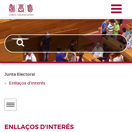
Corts
Vés
Junta
Valencianes
al
electoral
contingut
Junta Electoral
Enllaços d'interés
Junta
electoral
INFORMACIÓ
ENLLAÇOS D'INTERÉS
NORMATIVA ELECTORAL