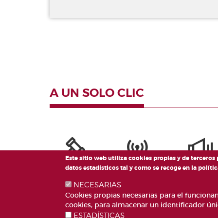
Valencianes
Cortes
Forales
Otras
publicaciones
Información
y venta
A UN SOLO CLIC
Este sitio web utiliza cookies propias y de terceros
datos estadísticos tal y como se recoge en la polí
NECESARIAS
Cookies propias necesarias para el funcionami
cookies, para almacenar un identificador úni
ESTADÍSTICAS