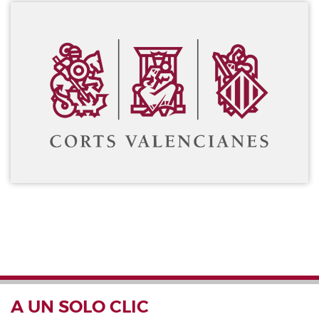
Galería
EUROPEA
Diario de Sesiones de Comisiones
Diario de la Diputación Permanente
Informe BOC
Publicaciones no oficiales
Anuario de Derecho Parlamentario
Temes de Les Corts Valencianes
Cortes Forales
Otras publicaciones
Información y venta
A UN SOLO CLIC