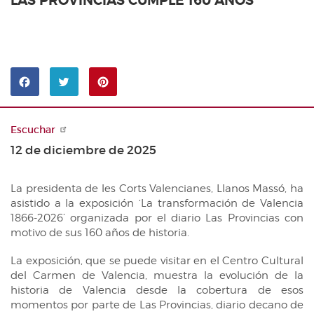
LAS PROVINCIAS CUMPLE 160 AÑOS
Noticias
BUSCADOR DE TRAMITACIONES
Agenda
ARCHIVO AUDIOVISUAL
Canal Corts
INICIATIVAS LEGISLATIVAS
Sala de prensa
Pinterest
CRONOGRAMA LEGISLATIVO
Compartir
Compartir
LEYES APROBADAS
en
en
Facebook
Twitter
Escuchar
PREGUNTAS DE INTERÉS GENERAL
12 de diciembre de 2025
RESOLUCIONES APROBADAS
DECLARACIONES INSTITUCIONALES
La presidenta de les Corts Valencianes, Llanos Massó, ha
asistido a la exposición ‘La transformación de Valencia
DEBATES
1866-2026’ organizada por el diario Las Provincias con
motivo de sus 160 años de historia.
SERVICIOS DE INFORMACIÓN
Archivo
La exposición, que se puede visitar en el Centro Cultural
PUBLICACIONES
del Carmen de Valencia, muestra la evolución de la
Biblioteca
Butlletí Oficial de les Corts
ESTADÍSTICAS PARLAMENTARIAS
historia de Valencia desde la cobertura de esos
Documentación
momentos por parte de Las Provincias, diario decano de
Diario de Sesiones de Pleno
PROYECTOS DE ACTOS LEGISLATIVOS UNIÓN