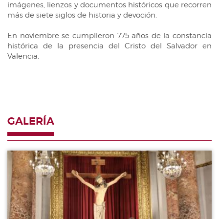
imágenes, lienzos y documentos históricos que recorren
EUROPEA
Diario de Sesiones de Comisiones
más de siete siglos de historia y devoción.
Diario de la Diputación Permanente
En noviembre se cumplieron 775 años de la constancia
Informe BOC
histórica de la presencia del Cristo del Salvador en
Valencia.
Publicaciones no oficiales
Anuario de Derecho Parlamentario
Temes de Les Corts Valencianes
Cortes Forales
GALERÍA
Otras publicaciones
Información y venta
Galería