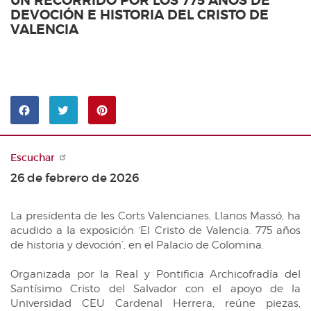
UN RECORRIDO POR LOS 775 AÑOS DE
Noticias
BUSCADOR DE TRAMITACIONES
DEVOCIÓN E HISTORIA DEL CRISTO DE
VALENCIA
Agenda
ARCHIVO AUDIOVISUAL
Canal Corts
INICIATIVAS LEGISLATIVAS
Sala de prensa
CRONOGRAMA LEGISLATIVO
LEYES APROBADAS
Pinterest
Compartir
Compartir
PREGUNTAS DE INTERÉS GENERAL
en
en
Facebook
Twitter
Escuchar
RESOLUCIONES APROBADAS
26 de febrero de 2026
DECLARACIONES INSTITUCIONALES
DEBATES
La presidenta de les Corts Valencianes, Llanos Massó, ha
acudido a la exposición ‘El Cristo de Valencia. 775 años
SERVICIOS DE INFORMACIÓN
de historia y devoción’, en el Palacio de Colomina.
Archivo
PUBLICACIONES
Organizada por la Real y Pontificia Archicofradía del
Biblioteca
Butlletí Oficial de les Corts
ESTADÍSTICAS PARLAMENTARIAS
Santísimo Cristo del Salvador con el apoyo de la
Documentación
Universidad CEU Cardenal Herrera, reúne piezas,
Diario de Sesiones de Pleno
PROYECTOS DE ACTOS LEGISLATIVOS UNIÓN