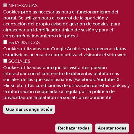
NECESARIAS
Cookies propias necesarias para el funcionamiento del
portal. Se utilizan para el control de la aparición y
aceptación del propio aviso de gestión de cookies, para
almacenar un identificador único de sesión y para el
PLAZA DE SAN LORENZO, 4 VALÈNCIA 46003
correcto funcionamiento del portal.
ESTADÍSTICAS
TELÉFONO: 963188000
Cookies utilizadas por Google Analitics para generar datos
CORREO
estadísticos acerca de cómo utiliza el visitante el sitio web.
SOCIALES
Cookies utilizadas para que los visitantes puedan
interactuar con el contenido de diferentes plataformas
sociales de las que sean usuarios (Facebook, YouTube, X,
Flickr, etc.). Las condiciones de utilización de estas cookies y
la información recopilada se regula por la política de
ACCESIBILIDAD
AVISO LEGAL
privacidad de la plataforma social correspondiente.
Pie
CANAL DE DENÚNCIES
CONTACTO
de
GLOSARIO
PREGUNTAS FRECUENTES
Guardar configuración
página
MAPA WEB
POLÍTICA DE COOKIES
Rechazar todas
Aceptar todas