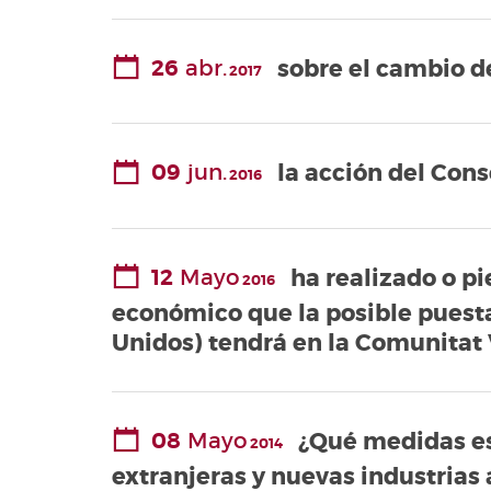
26
abr.
sobre el cambio d
2017
09
jun.
la acción del Con
2016
12
Mayo
ha realizado o pi
2016
económico que la posible puesta
Unidos) tendrá en la Comunitat
08
Mayo
¿Qué medidas es
2014
extranjeras y nuevas industrias