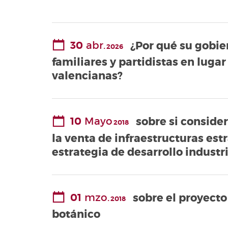
Valencianes
Cortes
Forales
30
abr.
¿Por qué su gobie
2026
Otras
familiares y partidistas en luga
publicaciones
valencianas?
Información
y venta
10
Mayo
sobre si conside
2018
la venta de infraestructuras es
estrategia de desarrollo industr
01
mzo.
sobre el proyect
2018
botánico