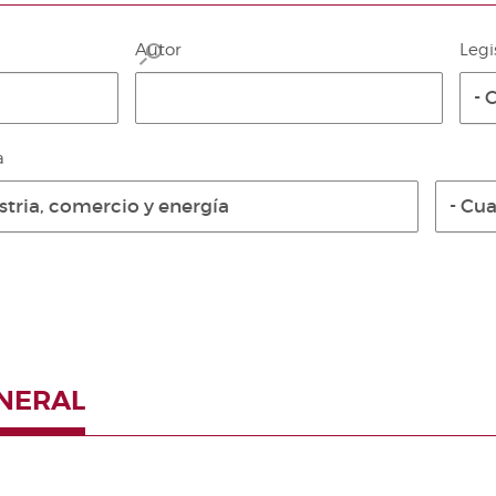
Autor
Legi
- 
a
stria, comercio y energía
- Cua
ENERAL
Paginación