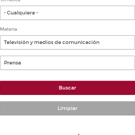
Diario de la Diputación Permanente
- Cualquiera -
Informe BOC
Publicaciones no oficiales
Materia
Anuario de Derecho Parlamentario
Televisión y medios de comunicación
Temes de Les Corts Valencianes
Cortes Forales
Prensa
Otras publicaciones
Información y venta
Buscar
Limpiar