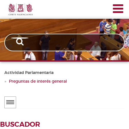
Corts
Pasar
Navegación
Valencianes
al
principal
contenido
principal
Actividad Parlamentaria
Preguntas de interés general
Menú
secundario
ACTUALIDAD
BUSCADOR
Noticias
BUSCADOR DE TRAMITACIONES