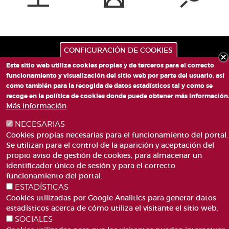
CONFIGURACIÓN DE COOKIES
Este sitio web utiliza cookies propias y de terceros para el correcto
funcionamiento y visualización del sitio web por parte del usuario, así
como también para la recogida de datos estadísticos tal y como se
recoge en la política de cookies donde puede obtener más información
Más información
PLAZA DE SAN LORENZO, 4 VALÈNCIA 46003
NECESARIAS
TELÉFONO: 963188000
Cookies propias necesarias para el funcionamiento del portal.
CORREO
Se utilizan para el control de la aparición y aceptación del
propio aviso de gestión de cookies, para almacenar un
identificador único de sesión y para el correcto
funcionamiento del portal.
ESTADÍSTICAS
Cookies utilizadas por Google Analitics para generar datos
estadísticos acerca de cómo utiliza el visitante el sitio web.
ACCESIBILIDAD
AVISO LEGAL
SOCIALES
Pie