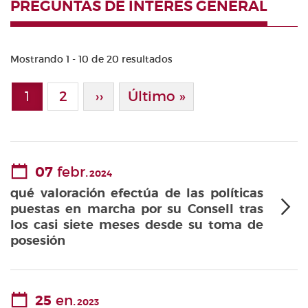
PREGUNTAS DE INTERÉS GENERAL
Mostrando 1 - 10 de 20 resultados
Paginación
1
Page
2
Siguiente Página
››
Última Página
Último »
Página actual
07
febr.
2024
qué valoración efectúa de las políticas
puestas en marcha por su Consell tras
los casi siete meses desde su toma de
posesión
25
en.
2023