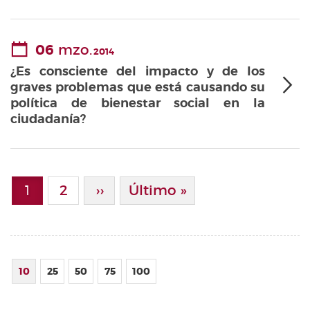
06
mzo.
2014
¿Es consciente del impacto y de los
graves problemas que está causando su
política de bienestar social en la
ciudadanía?
Paginación
1
Page
2
Siguiente Página
››
Última Página
Último »
Página actual
10
25
50
75
100