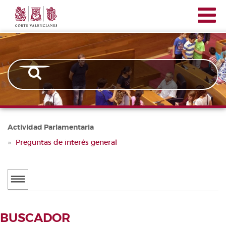
Corts
Pasar
Navegación
Valencianes
al
principal
contenido
principal
Actividad Parlamentaria
Preguntas de interés general
Menú
secundario
ACTUALIDAD
BUSCADOR
Noticias
BUSCADOR DE TRAMITACIONES