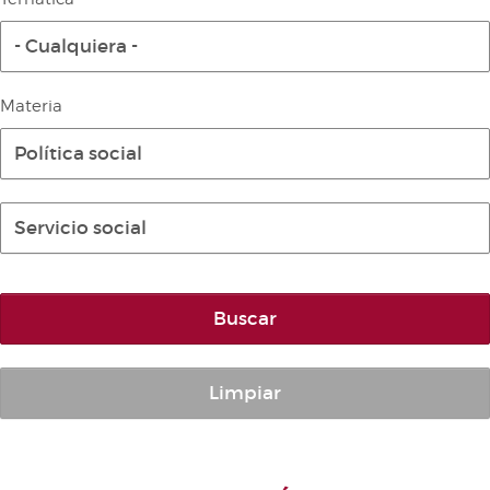
Diario de la Diputación Permanente
- Cualquiera -
Informe BOC
Publicaciones no oficiales
Materia
Anuario de Derecho Parlamentario
Política social
Temes de Les Corts Valencianes
Cortes Forales
Servicio social
Otras publicaciones
Información y venta
Buscar
Limpiar