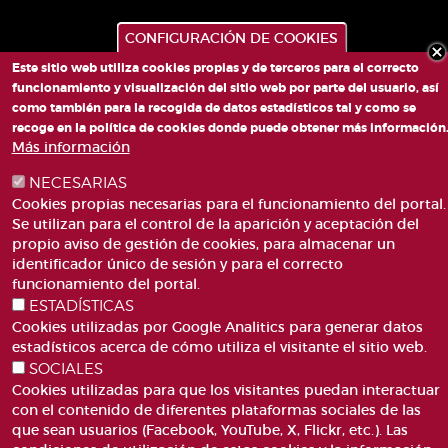
CONFIGURACIÓN DE COOKIES
Este sitio web utiliza cookies propias y de terceros para el correcto
funcionamiento y visualización del sitio web por parte del usuario, así
como también para la recogida de datos estadísticos tal y como se
recoge en la política de cookies donde puede obtener más información
PLAZA DE SAN LORENZO, 4 VALÈNCIA 46003
Más información
TELÉFONO: 963188000
CORREO
NECESARIAS
Cookies propias necesarias para el funcionamiento del portal.
Se utilizan para el control de la aparición y aceptación del
propio aviso de gestión de cookies, para almacenar un
identificador único de sesión y para el correcto
funcionamiento del portal.
ESTADÍSTICAS
ACCESIBILIDAD
AVISO LEGAL
Cookies utilizadas por Google Analitics para generar datos
Pie
estadísticos acerca de cómo utiliza el visitante el sitio web.
CANAL DE DENÚNCIES
CONTACTO
de
SOCIALES
GLOSARIO
PREGUNTAS FRECUENTES
página
Cookies utilizadas para que los visitantes puedan interactuar
MAPA WEB
POLÍTICA DE COOKIES
con el contenido de diferentes plataformas sociales de las
que sean usuarios (Facebook, YouTube, X, Flickr, etc.). Las