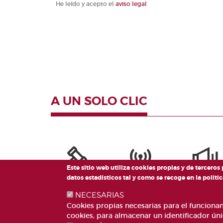
Aviso legal
He leído y acepto el
aviso legal
Valencianes
Cortes
Forales
Otras
publicaciones
Información
y venta
A UN SOLO CLIC
Este sitio web utiliza cookies propias y de terceros
datos estadísticos tal y como se recoge en la polí
NECESARIAS
Cookies propias necesarias para el funcionami
cookies, para almacenar un identificador úni