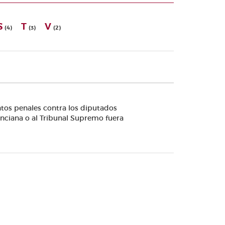
S
T
V
(4)
(3)
(2)
tos penales contra los diputados
nciana o al Tribunal Supremo fuera