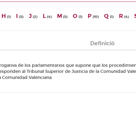
H
I
J
L
M
O
P
Q
R
(1)
(5)
(2)
(4)
(5)
(1)
(10)
(1)
(4)
Definició
rogativa de los parlamentarios que supone que los procedimien
esponden al Tribunal Superior de Justicia de la Comunidad Vale
a Comunidad Valenciana.