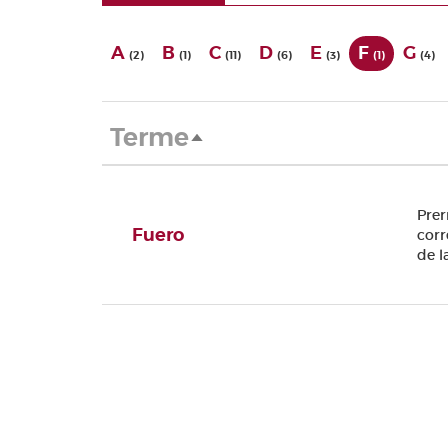
A
B
C
D
E
F
G
(2)
(1)
(11)
(6)
(3)
(1)
(4)
Terme
Ordenar
descendente
Prer
Fuero
corr
de l