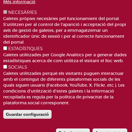
Més informació
NECESÀRIES
Galetes pròpies necesàries pel funcionamient del portal.
S'utilitzen per al control de l'aparició i acceptació del propi
avís de gestió de galetes, per a emmagatzemar un
identificador únic de sessió i per al correcte funcionament
PLAÇA DE SANT LLORENÇ, 4 VALÈNCIA 46003
del portal.
ESTADÍSTIQUES
TELÈFON: 963188000
Galetes utilitzades per Google Analitics per a generar dades
CORREU
estadístiques acerca de com utilitza el visitant el lloc web.
SOCIALS
Galetes utilitzades perquè els visitants puguen interactuar
amb el contingut de diferents plataformes socials de les
quals siguen usuaris (Facebook, YouTube, X, Flickr, etc.). Les
condicions d'utilització d'estes galetes i la informació
recopilada es regula per la política de privacitat de la
ACCESIBILITAT
AVÍS LEGAL
Pie
plataforma social corresponent.
CANAL DE DENÚNCIES
CONTACTEU
de
GLOSSARI
PREGUNTES FREQÜENTS
Guardar configuració
página
MAPA WEB
POLÍTICA DE GALETES