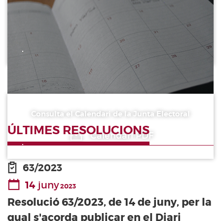
Presentació de documents a través de
la Seu electrònica
Consulta el Calendari de la Junta Electoral
ÚLTIMES RESOLUCIONS
Calendari PDF
63/2023
14
juny
2023
Resolució 63/2023, de 14 de juny, per la
qual s'acorda publicar en el Diari