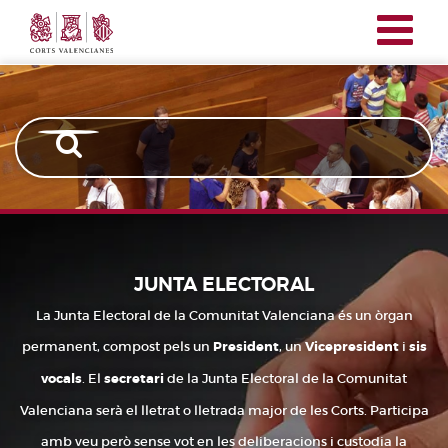
Corts
Vés
Junta
Valencianes
al
electoral
contingut
JUNTA ELECTORAL
La Junta Electoral de la Comunitat Valenciana és un òrgan
permanent, compost pels un
President
, un
Vicepresident
i
sis
vocals
. El
secretari
de la Junta Electoral de la Comunitat
Valenciana serà el lletrat o lletrada major de les Corts. Participa
amb veu però sense vot en les deliberacions i custodia la