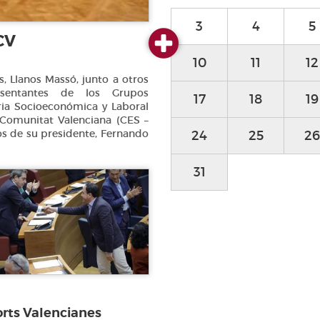
3
4
5
CV
10
11
12
s, Llanos Massó, junto a otros
entantes de los Grupos
17
18
19
ria Socioeconómica y Laboral
 Comunitat Valenciana (CES –
s de su presidente, Fernando
24
25
26
31
orts Valencianes