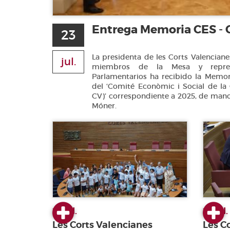
Entrega Memoria CES - 
23
La presidenta de les Corts Valenciane
jul.
miembros de la Mesa y repres
Parlamentarios ha recibido la Memo
del ‘Comité Econòmic i Social de la
CV)’ correspondiente a 2025, de mano
Móner.
23 jul.
22 jul.
Les Corts Valencianes
Les C