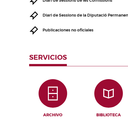
Diari de Sessions de les Comissions
Valencianes
Cortes
Diari de Sessions de la Diputació Permanen
Forales
Otras
Publicaciones no oficiales
publicaciones
Información
y venta
SERVICIOS
ARCHIVO
BIBLIOTECA