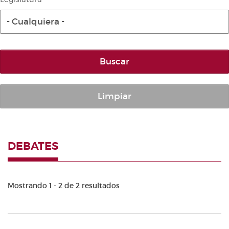
Diario de la Diputación Permanente
- Cualquiera -
Informe BOC
Publicaciones no oficiales
Buscar
Anuario de Derecho Parlamentario
Temes de Les Corts Valencianes
Cortes Forales
Limpiar
Otras publicaciones
Información y venta
DEBATES
Mostrando 1 - 2 de 2 resultados