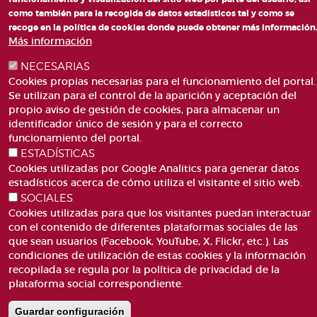
como también para la recogida de datos estadísticos tal y como se
recoge en la política de cookies donde puede obtener más información
Más información
NECESARIAS
PLAZA DE SAN LORENZO, 4 VALÈNCIA 46003
Cookies propias necesarias para el funcionamiento del portal.
TELÉFONO: 963188000
Se utilizan para el control de la aparición y aceptación del
CORREO
propio aviso de gestión de cookies, para almacenar un
identificador único de sesión y para el correcto
funcionamiento del portal.
ESTADÍSTICAS
Cookies utilizadas por Google Analitics para generar datos
estadísticos acerca de cómo utiliza el visitante el sitio web.
SOCIALES
ACCESIBILIDAD
AVISO LEGAL
Cookies utilizadas para que los visitantes puedan interactuar
Pie
CANAL DE DENÚNCIES
CONTACTO
con el contenido de diferentes plataformas sociales de las
de
que sean usuarios (Facebook, YouTube, X, Flickr, etc.). Las
GLOSARIO
PREGUNTAS FRECUENTES
página
condiciones de utilización de estas cookies y la información
MAPA WEB
POLÍTICA DE COOKIES
recopilada se regula por la política de privacidad de la
plataforma social correspondiente.
Guardar configuración