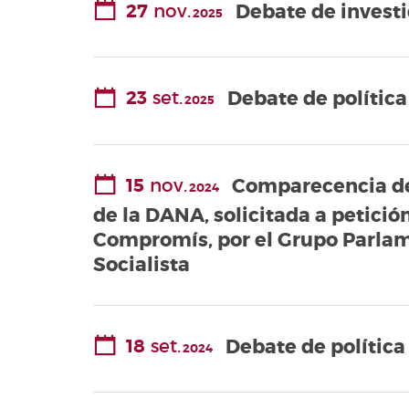
27
nov.
Debate de investi
2025
Valencianes
Cortes
Forales
Otras
23
set.
Debate de polític
2025
publicaciones
Información
y venta
15
nov.
Comparecencia del
2024
de la DANA, solicitada a petició
Compromís, por el Grupo Parlam
Socialista
18
set.
Debate de política
2024