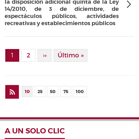
la disposición adicional quinta de la Ley
14/2010, de 3 de diciembre, de
espectáculos públicos, actividades
recreativas y establecimientos públicos
Paginación
1
Page
2
Siguiente Página
››
Última Página
Último »
Página actual
10
25
50
75
100
A UN SOLO CLIC