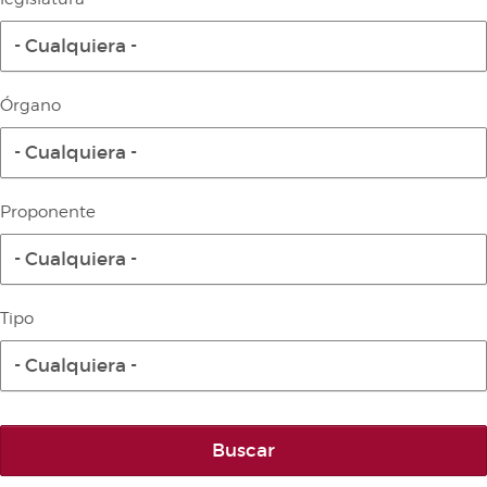
Diario de la Diputación Permanente
- Cualquiera -
Informe BOC
Publicaciones no oficiales
Órgano
Anuario de Derecho Parlamentario
- Cualquiera -
Temes de Les Corts Valencianes
Cortes Forales
Proponente
Otras publicaciones
- Cualquiera -
Información y venta
Tipo
- Cualquiera -
Buscar