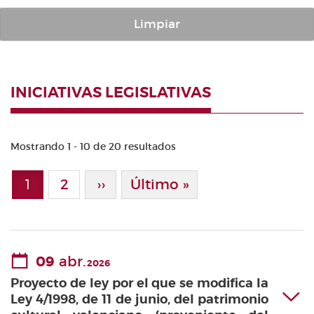
Limpiar
INICIATIVAS LEGISLATIVAS
Mostrando 1 - 10 de 20 resultados
Paginación
1
Page
2
Siguiente Página
››
Última Página
Último »
Página actual
09
abr.
2026
Proyecto de ley por el que se modifica la
Ley 4/1998, de 11 de junio, del patrimonio