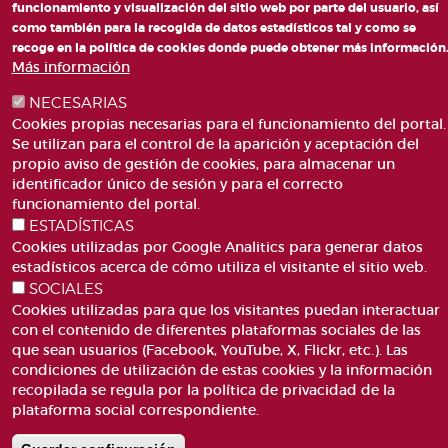
funcionamiento y visualización del sitio web por parte del usuario, así
como también para la recogida de datos estadísticos tal y como se
PLAZA DE SAN LORENZO, 4 VALÈNCIA 46003
recoge en la política de cookies donde puede obtener más información
TELÉFONO: 963188000
Más información
CORREO
NECESARIAS
Cookies propias necesarias para el funcionamiento del portal.
Se utilizan para el control de la aparición y aceptación del
propio aviso de gestión de cookies, para almacenar un
identificador único de sesión y para el correcto
funcionamiento del portal.
ESTADÍSTICAS
ACCESIBILIDAD
AVISO LEGAL
Pie
Cookies utilizadas por Google Analitics para generar datos
CANAL DE DENÚNCIES
CONTACTO
estadísticos acerca de cómo utiliza el visitante el sitio web.
de
GLOSARIO
PREGUNTAS FRECUENTES
SOCIALES
página
MAPA WEB
POLÍTICA DE COOKIES
Cookies utilizadas para que los visitantes puedan interactuar
con el contenido de diferentes plataformas sociales de las
que sean usuarios (Facebook, YouTube, X, Flickr, etc.). Las
condiciones de utilización de estas cookies y la información
recopilada se regula por la política de privacidad de la
plataforma social correspondiente.