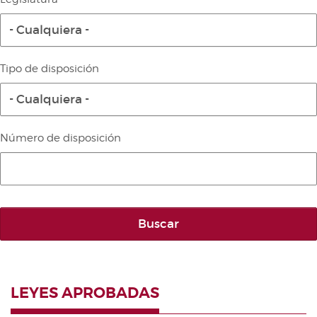
Diario de la Diputación Permanente
- Cualquiera -
Informe BOC
Publicaciones no oficiales
Tipo de disposición
Anuario de Derecho Parlamentario
- Cualquiera -
Temes de Les Corts Valencianes
Cortes Forales
Número de disposición
Otras publicaciones
Información y venta
Buscar
LEYES APROBADAS