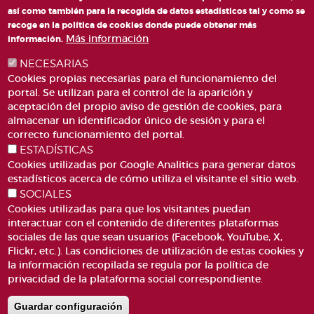
así como también para la recogida de datos estadísticos tal y como se
recoge en la política de cookies donde puede obtener más
Más información
información.
NECESARIAS
Cookies propias necesarias para el funcionamiento del
portal. Se utilizan para el control de la aparición y
aceptación del propio aviso de gestión de cookies, para
almacenar un identificador único de sesión y para el
PLAZA DE SAN LORENZO, 4 VALÈNCIA 46003
correcto funcionamiento del portal.
ESTADÍSTICAS
TELÉFONO: 963188000
Cookies utilizadas por Google Analitics para generar datos
CORREO
estadísticos acerca de cómo utiliza el visitante el sitio web.
SOCIALES
Cookies utilizadas para que los visitantes puedan
interactuar con el contenido de diferentes plataformas
sociales de las que sean usuarios (Facebook, YouTube, X,
Flickr, etc.). Las condiciones de utilización de estas cookies y
la información recopilada se regula por la política de
ACCESIBILIDAD
AVISO LEGAL
privacidad de la plataforma social correspondiente.
Pie
CANAL DE DENÚNCIES
CONTACTO
de
GLOSARIO
PREGUNTAS FRECUENTES
Guardar configuración