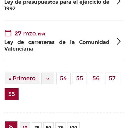
Ley de presupuestos para el ejercicio de
1992
27
mzo.
1991
Ley de carreteras de la Comunidad
Valenciana
Paginación
Primera Página
« Primero
Página Anterior
‹‹
Page
54
Page
55
Page
56
Page
57
58
Página actual
10
25
50
75
100