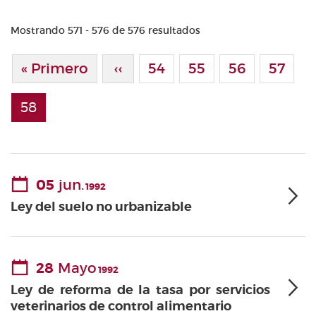
Mostrando 571 - 576 de 576 resultados
Paginación
Primera Página
« Primero
Página Anterior
‹‹
Page
54
Page
55
Page
56
Page
57
58
Página actual
05
jun.
1992
Ley del suelo no urbanizable
28
Mayo
1992
Ley de reforma de la tasa por servicios
veterinarios de control alimentario