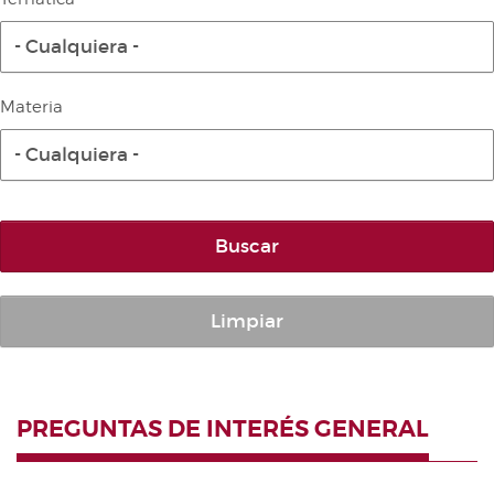
Diario de la Diputación Permanente
- Cualquiera -
Informe BOC
Publicaciones no oficiales
Materia
Anuario de Derecho Parlamentario
- Cualquiera -
Temes de Les Corts Valencianes
Cortes Forales
Otras publicaciones
Buscar
Información y venta
Limpiar
PREGUNTAS DE INTERÉS GENERAL