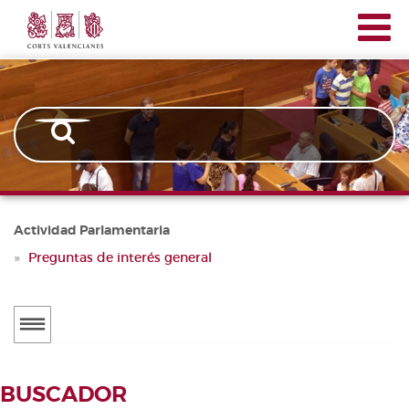
Corts
Pasar
Navegación
Valencianes
al
principal
contenido
principal
Actividad Parlamentaria
Preguntas de interés general
Menú
secundario
ACTUALIDAD
BUSCADOR
Noticias
BUSCADOR DE TRAMITACIONES