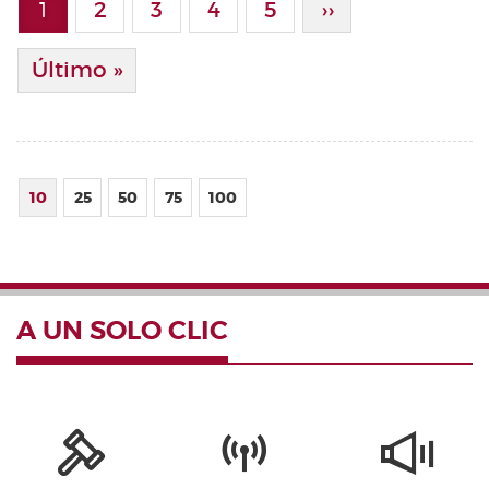
1
Page
2
Page
3
Page
4
Page
5
Siguiente Pági
››
Página actual
Última Página
Último »
10
25
50
75
100
A UN SOLO CLIC