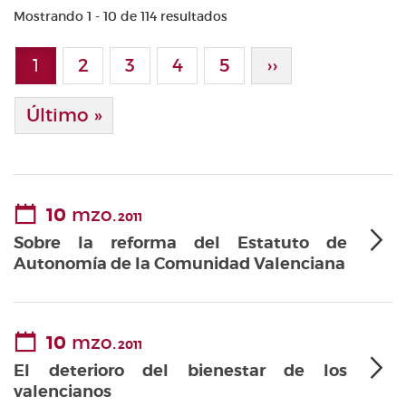
Mostrando 1 - 10 de 114 resultados
Paginación
1
Page
2
Page
3
Page
4
Page
5
Siguiente Pági
››
Página actual
Última Página
Último »
10
mzo.
2011
Sobre la reforma del Estatuto de
Autonomía de la Comunidad Valenciana
10
mzo.
2011
El deterioro del bienestar de los
valencianos