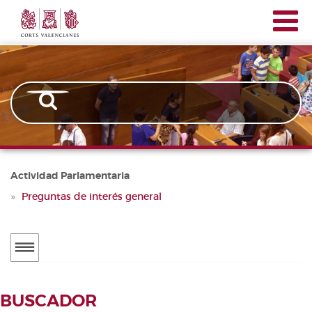
Corts
Pasar
Navegación
Valencianes
al
principal
contenido
principal
Actividad Parlamentaria
Preguntas de interés general
Menú
secundario
ACTUALIDAD
BUSCADOR
Noticias
BUSCADOR DE TRAMITACIONES