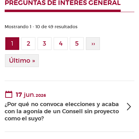
PREGUNTAS DE INTERÉS GENERAL
Mostrando 1 - 10 de 49 resultados
Paginación
1
Page
2
Page
3
Page
4
Page
5
Siguiente Pági
››
Página actual
Última Página
Último »
17
jun.
2026
¿Por qué no convoca elecciones y acaba
con la agonía de un Consell sin proyecto
como el suyo?