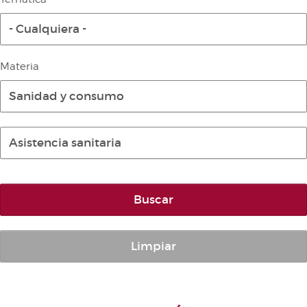
Diario de la Diputación Permanente
- Cualquiera -
Informe BOC
Publicaciones no oficiales
Materia
Anuario de Derecho Parlamentario
Sanidad y consumo
Temes de Les Corts Valencianes
Cortes Forales
Asistencia sanitaria
Otras publicaciones
Información y venta
Buscar
Limpiar