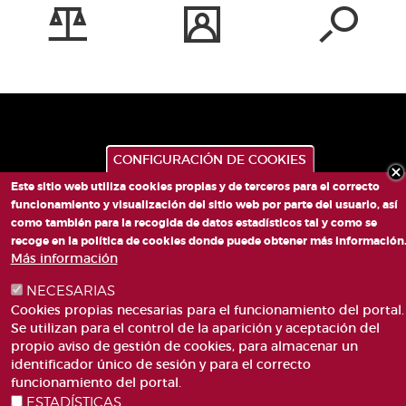
CONFIGURACIÓN DE COOKIES
Este sitio web utiliza cookies propias y de terceros para el correcto
funcionamiento y visualización del sitio web por parte del usuario, así
como también para la recogida de datos estadísticos tal y como se
PLAZA DE SAN LORENZO, 4 VALÈNCIA 46003
recoge en la política de cookies donde puede obtener más información
Más información
TELÉFONO: 963188000
CORREO
NECESARIAS
Cookies propias necesarias para el funcionamiento del portal.
Se utilizan para el control de la aparición y aceptación del
propio aviso de gestión de cookies, para almacenar un
identificador único de sesión y para el correcto
funcionamiento del portal.
ESTADÍSTICAS