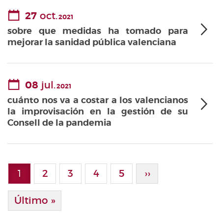
27
oct.
2021
sobre que medidas ha tomado para
mejorar la sanidad pública valenciana
08
jul.
2021
cuánto nos va a costar a los valencianos
la improvisación en la gestión de su
Consell de la pandemia
Paginación
1
Page
2
Page
3
Page
4
Page
5
Siguiente Pági
››
Página actual
Última Página
Último »