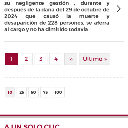
su negligente gestión , durante y
después de la dana del 29 de octubre de
2024 que causó la muerte y
desaparición de 228 persones, se aferra
al cargo y no ha dimitido todavía
Paginación
1
Page
2
Page
3
Page
4
Siguiente Página
››
Última Página
Último »
Página actual
10
25
50
75
100
A UN SOLO CLIC