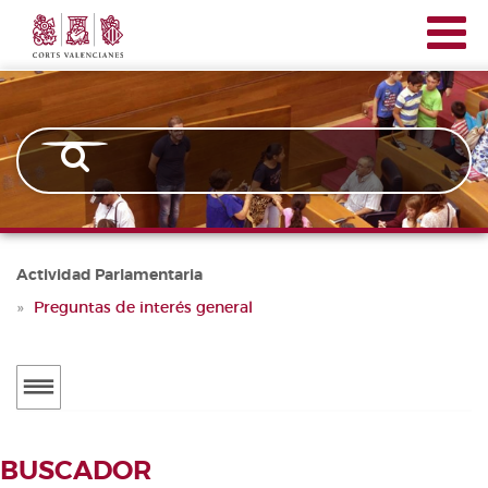
Corts
Pasar
Navegación
Valencianes
al
principal
contenido
principal
Actividad Parlamentaria
Preguntas de interés general
Menú
secundario
ACTUALIDAD
BUSCADOR
Noticias
BUSCADOR DE TRAMITACIONES