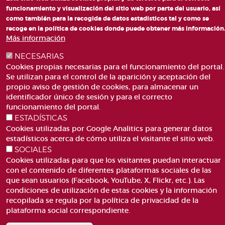
funcionamiento y visualización del sitio web por parte del usuario, así
como también para la recogida de datos estadísticos tal y como se
recoge en la política de cookies donde puede obtener más información
PLAZA DE SAN LORENZO, 4 VALÈNCIA 46003
Más información
TELÉFONO: 963188000
NECESARIAS
CORREO
Cookies propias necesarias para el funcionamiento del portal.
Se utilizan para el control de la aparición y aceptación del
propio aviso de gestión de cookies, para almacenar un
identificador único de sesión y para el correcto
funcionamiento del portal.
ESTADÍSTICAS
ACCESIBILIDAD
AVISO LEGAL
Cookies utilizadas por Google Analitics para generar datos
Pie
estadísticos acerca de cómo utiliza el visitante el sitio web.
CANAL DE DENÚNCIES
CONTACTO
de
SOCIALES
GLOSARIO
PREGUNTAS FRECUENTES
página
Cookies utilizadas para que los visitantes puedan interactuar
MAPA WEB
POLÍTICA DE COOKIES
con el contenido de diferentes plataformas sociales de las
que sean usuarios (Facebook, YouTube, X, Flickr, etc.). Las
condiciones de utilización de estas cookies y la información
recopilada se regula por la política de privacidad de la
plataforma social correspondiente.