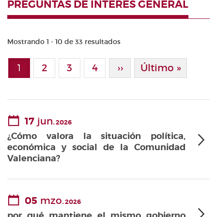
PREGUNTAS DE INTERÉS GENERAL
Mostrando 1 - 10 de 33 resultados
Paginación
1
Page
2
Page
3
Page
4
Siguiente Página
››
Última Página
Último »
Página actual
17
jun.
2026
¿Cómo valora la situación política,
económica y social de la Comunidad
Valenciana?
05
mzo.
2026
por qué mantiene el mismo gobierno