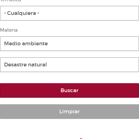
Diario de la Diputación Permanente
- Cualquiera -
Informe BOC
Publicaciones no oficiales
Materia
Anuario de Derecho Parlamentario
Medio ambiente
Temes de Les Corts Valencianes
Cortes Forales
Desastre natural
Otras publicaciones
Información y venta
Buscar
Limpiar