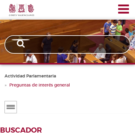
Corts
Pasar
Navegación
Valencianes
al
principal
contenido
principal
Actividad Parlamentaria
Preguntas de interés general
Menú
secundario
ACTUALIDAD
BUSCADOR
Noticias
BUSCADOR DE TRAMITACIONES