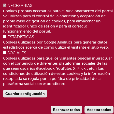
TELÉFONO: 963188000
NECESARIAS
CORREO
Cookies propias necesarias para el funcionamiento del portal.
Se utilizan para el control de la aparición y aceptación del
propio aviso de gestión de cookies, para almacenar un
identificador único de sesión y para el correcto
funcionamiento del portal.
ESTADÍSTICAS
Cookies utilizadas por Google Analitics para generar datos
ACCESIBILIDAD
AVISO LEGAL
Pie
estadísticos acerca de cómo utiliza el visitante el sitio web.
CANAL DE DENÚNCIES
CONTACTO
de
SOCIALES
GLOSARIO
PREGUNTAS FRECUENTES
Cookies utilizadas para que los visitantes puedan interactuar
página
MAPA WEB
POLÍTICA DE COOKIES
con el contenido de diferentes plataformas sociales de las
que sean usuarios (Facebook, YouTube, X, Flickr, etc.). Las
condiciones de utilización de estas cookies y la información
recopilada se regula por la política de privacidad de la
plataforma social correspondiente.
Guardar configuración
Rechazar todas
Aceptar todas