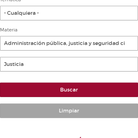
Diario de la Diputación Permanente
- Cualquiera -
Informe BOC
Publicaciones no oficiales
Materia
Anuario de Derecho Parlamentario
Administración pública, justicia y seguridad ciuda
Temes de Les Corts Valencianes
Cortes Forales
Justicia
Otras publicaciones
Información y venta
Buscar
Limpiar