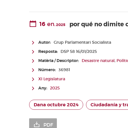
Valencianes
Cortes
Forales
16
en.
por qué no dimite 
2025
Otras
publicaciones
Autor:
Grup Parlamentari Socialista
Información
y venta
Resposta:
DSP 58 16/01/2025
Matèria / Descriptor:
Desastre natural
,
Polít
Número:
36981
XI Legislatura
Any:
2025
Dana octubre 2024
Ciudadanía y t
PDF