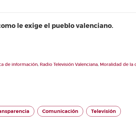
como le exige el pueblo valenciano.
ica de información
,
Radio Televisión Valenciana
,
Moralidad de la c
ransparencia
Comunicación
Televisión