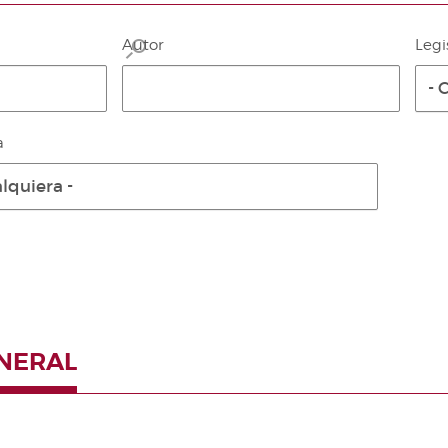
Autor
Legi
- 
a
lquiera -
ENERAL