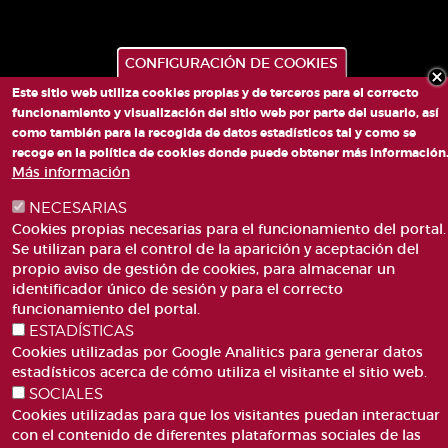
CONFIGURACIÓN DE COOKIES
Este sitio web utiliza cookies propias y de terceros para el correcto
funcionamiento y visualización del sitio web por parte del usuario, así
como también para la recogida de datos estadísticos tal y como se
recoge en la política de cookies donde puede obtener más información
PLAZA DE SAN LORENZO, 4 VALÈNCIA 46003
Más información
TELÉFONO: 963188000
CORREO
NECESARIAS
Cookies propias necesarias para el funcionamiento del portal.
Se utilizan para el control de la aparición y aceptación del
propio aviso de gestión de cookies, para almacenar un
identificador único de sesión y para el correcto
funcionamiento del portal.
ESTADÍSTICAS
ACCESIBILIDAD
AVISO LEGAL
Cookies utilizadas por Google Analitics para generar datos
Pie
CANAL DE DENÚNCIES
CONTACTO
estadísticos acerca de cómo utiliza el visitante el sitio web.
de
SOCIALES
GLOSARIO
PREGUNTAS FRECUENTES
página
Cookies utilizadas para que los visitantes puedan interactuar
MAPA WEB
POLÍTICA DE COOKIES
con el contenido de diferentes plataformas sociales de las