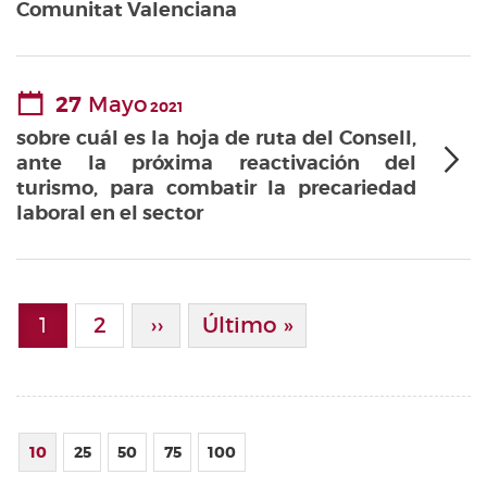
Comunitat Valenciana
27
Mayo
2021
sobre cuál es la hoja de ruta del Consell,
ante la próxima reactivación del
turismo, para combatir la precariedad
laboral en el sector
Paginación
1
Page
2
Siguiente Página
››
Última Página
Último »
Página actual
10
25
50
75
100