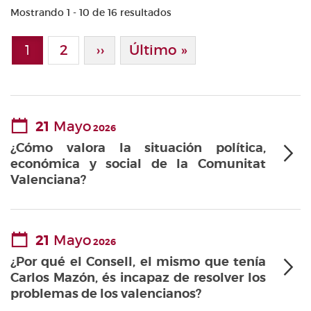
Mostrando 1 - 10 de 16 resultados
Paginación
1
Page
2
Siguiente Página
››
Última Página
Último »
Página actual
21
Mayo
2026
¿Cómo valora la situación política,
económica y social de la Comunitat
Valenciana?
21
Mayo
2026
¿Por qué el Consell, el mismo que tenía
Carlos Mazón, és incapaz de resolver los
problemas de los valencianos?