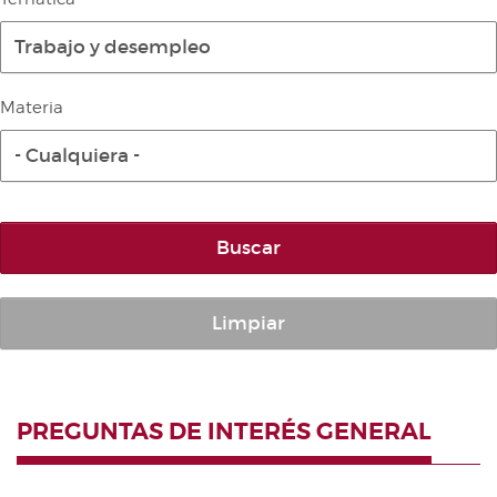
Diario de la Diputación Permanente
Trabajo y desempleo
Informe BOC
Publicaciones no oficiales
Materia
Anuario de Derecho Parlamentario
- Cualquiera -
Temes de Les Corts Valencianes
Cortes Forales
Otras publicaciones
Buscar
Información y venta
Limpiar
PREGUNTAS DE INTERÉS GENERAL