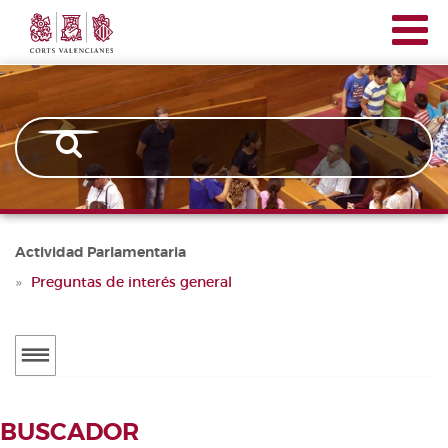
Corts
Pasar
Navegación
Valencianes
al
principal
contenido
principal
Actividad Parlamentaria
Preguntas de interés general
Menú
secundario
ACTUALIDAD
BUSCADOR
Noticias
BUSCADOR DE TRAMITACIONES