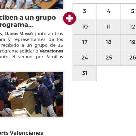
3
4
5
eciben a un grupo
rograma...
10
11
12
es,
Llanos Massó
, junto a otros
a y representantes de los
17
18
19
a recibido a un grupo de 36
programa solidario
Vacaciones
te el verano por familias
24
25
26
31
orts Valencianes