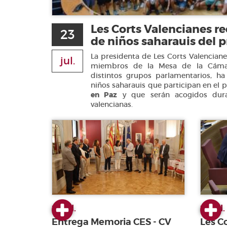
Les Corts Valencianes r
23
de niños saharauis del p
La presidenta de Les Corts Valencian
jul.
miembros de la Mesa de la Cámar
distintos grupos parlamentarios, h
niños saharauis que participan en el 
en Paz
y que serán acogidos duran
valencianas.
23 jul.
22 jul.
Entrega Memoria CES - CV
Les C