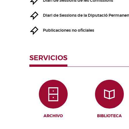
Diari de Sessions de les Comissions
Valencianes
Cortes
Diari de Sessions de la Diputació Permanen
Forales
Otras
Publicaciones no oficiales
publicaciones
Información
y venta
SERVICIOS
ARCHIVO
BIBLIOTECA