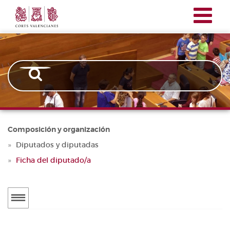
Corts
Pasar
Navegación
Valencianes
al
principal
contenido
principal
Composición y organización
Diputados y diputadas
Ficha del diputado/a
Menú
secundario
DIPUTADOS Y DIPUTADAS