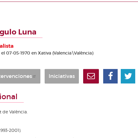
gulo Luna
alista
 el 07-05-1970 en Xativa (Valencia\València)
tervenciones
Iniciativas
ional
t de València.
1993-2001).