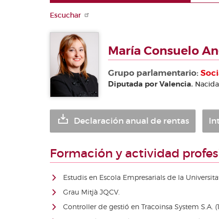
Organigrama
de Les Corts
CORTS
VALENCIANES
Escuchar
Normas
Estatuto de
Autonomía de
La Presidencia
Directorio
Estatutos
la C.Valenciana
de
personal
La Mesa
María Consuelo An
Gobierno y
Pleno
Régimen
Grupo parlamentario:
Soci
Interior
Comisiones
Diputada por Valencia.
Nacida
Junta de
Síndics
Diputación
Declaración anual de rentas
In
Permanente
Formación y actividad profes
Estudis en Escola Empresarials de la Universita
Grau Mitjà JQCV.
Controller de gestió en Tracoinsa System S.A. (