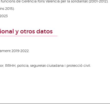
ncions de Gerència fons Valencià per la solidaritat (2001-2012).
ns 2015).
-2023
cional y otros datos
pament 2019-2022.
r, RRHH, policia, seguretat ciutadana i protecció civil.