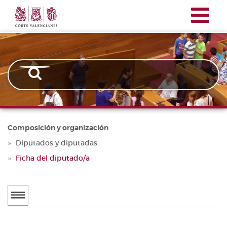
Corts
Pasar
Navegación
Valencianes
al
principal
contenido
principal
Composición y organización
Diputados y diputadas
Ficha del diputado/a
Menú
secundario
DIPUTADOS Y DIPUTADAS