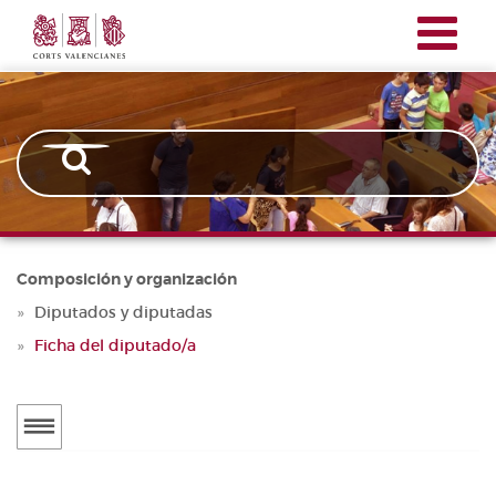
Corts
Pasar
Navegación
Valencianes
al
principal
contenido
principal
Composición y organización
Diputados y diputadas
Ficha del diputado/a
Menú
secundario
DIPUTADOS Y DIPUTADAS