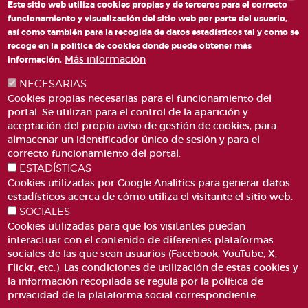
Este sitio web utiliza cookies propias y de terceros para el correcto
funcionamiento y visualización del sitio web por parte del usuario,
así como también para la recogida de datos estadísticos tal y como se
recoge en la política de cookies donde puede obtener más
Más información
información.
NECESARIAS
Cookies propias necesarias para el funcionamiento del
portal. Se utilizan para el control de la aparición y
aceptación del propio aviso de gestión de cookies, para
almacenar un identificador único de sesión y para el
PLAZA DE SAN LORENZO, 4 VALÈNCIA 46003
correcto funcionamiento del portal.
ESTADÍSTICAS
TELÉFONO: 963188000
Cookies utilizadas por Google Analitics para generar datos
CORREO
estadísticos acerca de cómo utiliza el visitante el sitio web.
SOCIALES
Cookies utilizadas para que los visitantes puedan
interactuar con el contenido de diferentes plataformas
sociales de las que sean usuarios (Facebook, YouTube, X,
Flickr, etc.). Las condiciones de utilización de estas cookies y
la información recopilada se regula por la política de
ACCESIBILIDAD
AVISO LEGAL
privacidad de la plataforma social correspondiente.
Pie
CANAL DE DENÚNCIES
CONTACTO