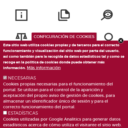
CONFIGURACIÓN DE COOKIES
Este sitio web utiliza cookies propias y de terceros para el correcto
funcionamiento y visualización del sitio web por parte del usuario,
así como también para la recogida de datos estadísticos tal y como se
recoge en la política de cookies donde puede obtener más
Más información
información.
NECESARIAS
Cookies propias necesarias para el funcionamiento del
portal. Se utilizan para el control de la aparición y
aceptación del propio aviso de gestión de cookies, para
almacenar un identificador único de sesión y para el
PLAZA DE SAN LORENZO, 4 VALÈNCIA 46003
correcto funcionamiento del portal.
ESTADÍSTICAS
TELÉFONO: 963188000
Cookies utilizadas por Google Analitics para generar datos
CORREO
estadísticos acerca de cómo utiliza el visitante el sitio web.