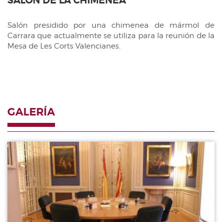
SALÓN DE LA CHIMENEA
FUNCIONES
Control e Impulso
VISITA LAS CORTS VALENCIANES
Salón presidido por una chimenea de mármol de
Carrara que actualmente se utiliza para la reunión de la
Legislativa
GALERÍA FOTOGRÁFICA
Mesa de Les Corts Valencianes.
Presupuestaria
AULA CORTS
LECTURA FÁCIL
MAPA COMARCAL
GALERÍA
HEMICICLO INTERACTIVO
Galería