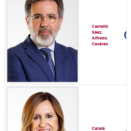
Castelló
Sáez,
Alfredo
Cesáreo
Catalá