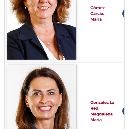
Gómez
García,
María
González La
Red,
Magdalena
María