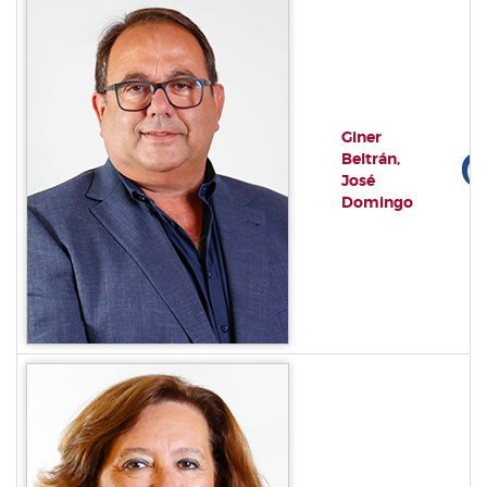
Giner
Beltrán,
José
Domingo