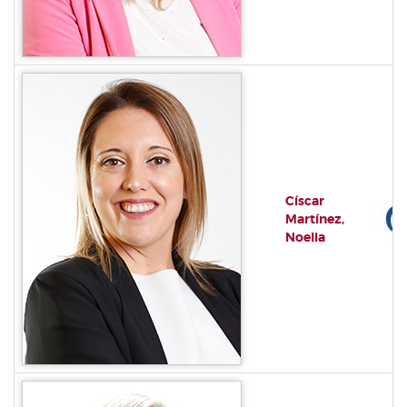
Císcar
Martínez,
Noelia