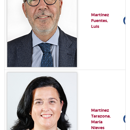
Martínez
Fuentes,
Luis
Martínez
Tarazona,
María
Nieves