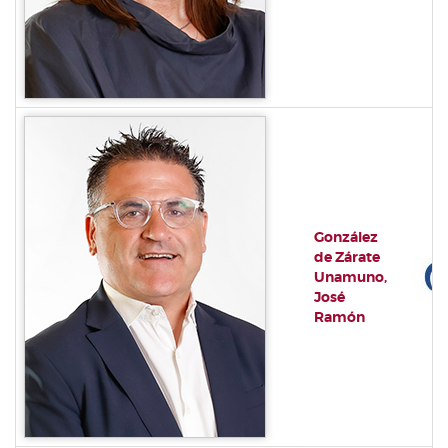
González
de Zárate
Unamuno,
José
Ramón