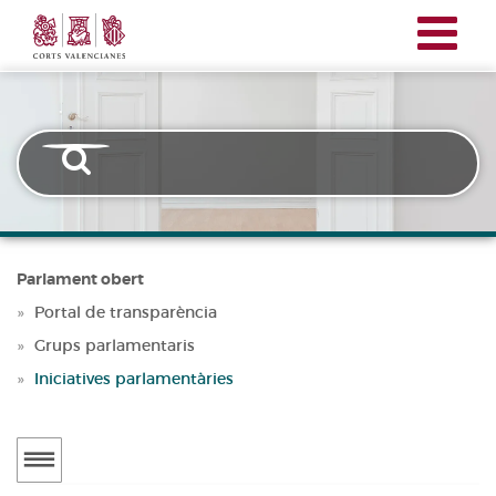
Corts
Vés
Transparencia
Valencianes
al
contingut
Parlament obert
Portal de transparència
Grups parlamentaris
Iniciatives parlamentàries
Transparencia