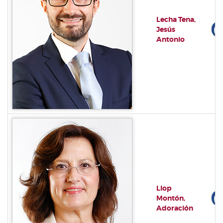
Lecha Tena,
Jesús
Antonio
Llop
Montón,
Adoración